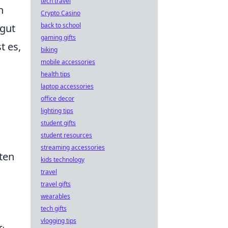
tech travel
n
Crypto Casino
back to school
 gut
gaming gifts
t es,
biking
mobile accessories
health tips
laptop accessories
office decor
lighting tips
student gifts
student resources
streaming accessories
ten
kids technology
travel
travel gifts
wearables
tech gifts
vlogging tips