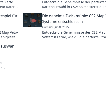
kte Karte
Entdecke die Geheimnisse der perfekte
eto-Kater!
Kartenauswahl in CS2! So meisterst du 
Map Veto-System und überlistest deine
espiel für
Die geheime Zwickmühle: CS2 Map 
Gegner!
Systeme entschlüsseln
Gaming
Jun 8, 2025
2 Map Veto-
Entdecke die Geheimnisse des CS2 Map
Fähigkeiten
Systems! Lerne, wie du die perfekte Str
ür Gamer
für deinen nächsten Sieg entwickelst.
nauswahl
m:
 -
tionieren!