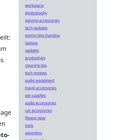
workspace
photography
gaming accessories
tech gadgets
Anime Merchandise
ilt:
laptops
um
gadgets
productivity
as
cleaning tips
tech reviews
audio equipment
travel accessories
pet supplies
audio accessories
car accessories
lage
fitness gear
en
tools
parenting
to-