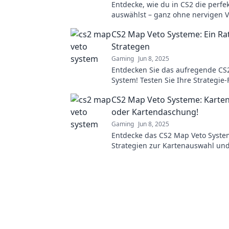
Entdecke, wie du in CS2 die perfe
auswählst – ganz ohne nervigen V
Tipps und Tricks für optimale
CS2 Map Veto Systeme: Ein Rat
Entscheidungen.
Strategen
Gaming
Jun 8, 2025
Entdecken Sie das aufregende CS
System! Testen Sie Ihre Strategie-
in diesem fesselnden Ratespiel f
CS2 Map Veto Systeme: Karte
und Taktiker.
oder Kartendaschung!
Gaming
Jun 8, 2025
Entdecke das CS2 Map Veto Syste
Strategien zur Kartenauswahl und
vermeidung, die dein Spiel revolu