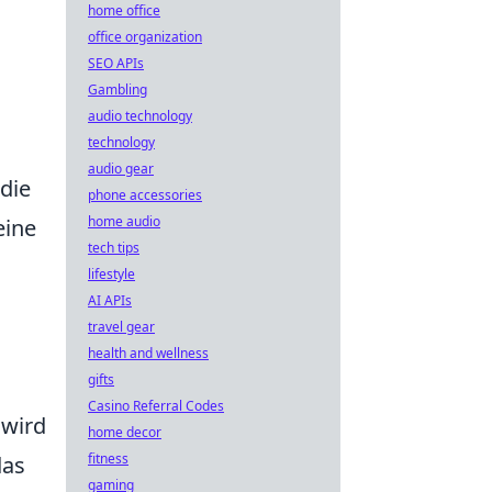
home office
office organization
SEO APIs
Gambling
audio technology
technology
audio gear
 die
phone accessories
home audio
eine
tech tips
lifestyle
AI APIs
travel gear
health and wellness
gifts
Casino Referral Codes
 wird
home decor
fitness
das
gaming