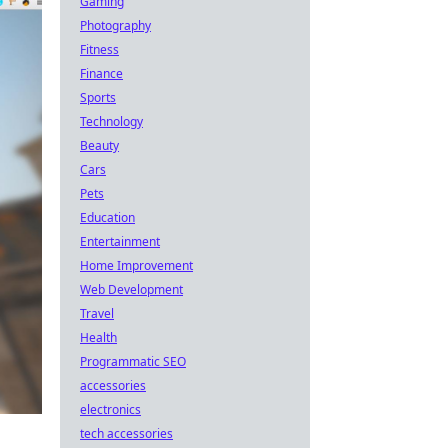
Gaming
Photography
Fitness
Finance
Sports
Technology
Beauty
Cars
Pets
Education
Entertainment
Home Improvement
Web Development
Travel
Health
Programmatic SEO
accessories
electronics
tech accessories