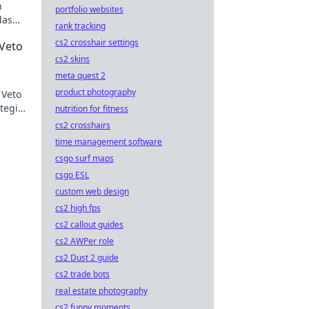
n
portfolio websites
das
rank tracking
cs2 crosshair settings
Veto
cs2 skins
meta quest 2
product photography
 Veto
ategie
nutrition for fitness
cs2 crosshairs
time management software
csgo surf maps
csgo ESL
custom web design
cs2 high fps
cs2 callout guides
cs2 AWPer role
cs2 Dust 2 guide
cs2 trade bots
real estate photography
cs2 funny moments