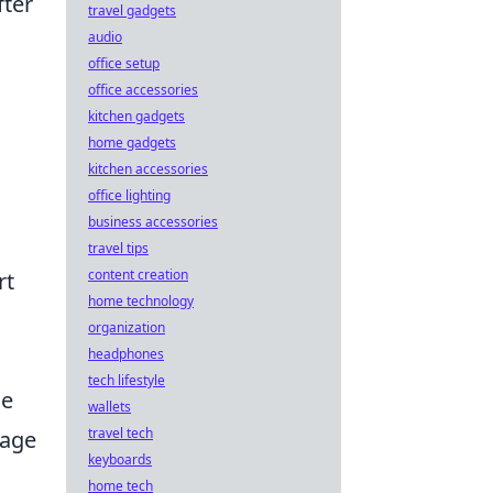
fter
travel gadgets
audio
office setup
office accessories
kitchen gadgets
home gadgets
kitchen accessories
office lighting
business accessories
travel tips
content creation
rt
home technology
organization
headphones
tech lifestyle
ie
wallets
travel tech
lage
keyboards
home tech