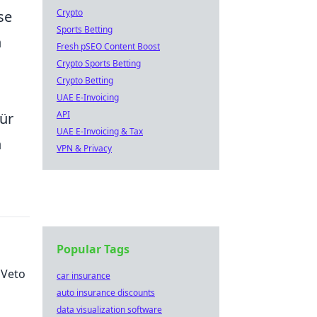
Crypto
se
Sports Betting
n
Fresh pSEO Content Boost
Crypto Sports Betting
Crypto Betting
UAE E-Invoicing
API
für
UAE E-Invoicing & Tax
n
VPN & Privacy
Popular Tags
 Veto
car insurance
auto insurance discounts
data visualization software