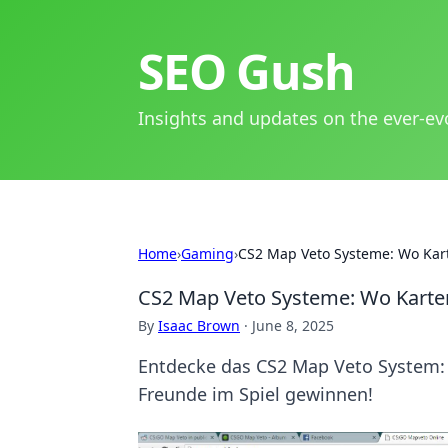
SEO Gush
Insights and updates on the ever-ev
Home
›
Gaming
›
CS2 Map Veto Systeme: Wo Kart
CS2 Map Veto Systeme: Wo Karten
By
Isaac Brown
·
June 8, 2025
Entdecke das CS2 Map Veto System: 
Freunde im Spiel gewinnen!