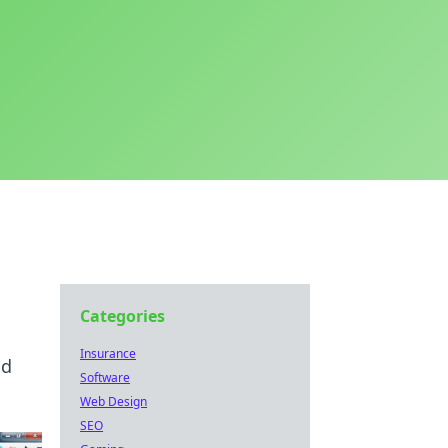
Categories
Insurance
nd
Software
Web Design
SEO