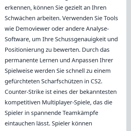
erkennen, können Sie gezielt an Ihren
Schwächen arbeiten. Verwenden Sie Tools
wie Demoviewer oder andere Analyse-
Software, um Ihre Schussgenauigkeit und
Positionierung zu bewerten. Durch das
permanente Lernen und Anpassen Ihrer
Spielweise werden Sie schnell zu einem
gefürchteten Scharfschützen in CS2.
Counter-Strike ist eines der bekanntesten
kompetitiven Multiplayer-Spiele, das die
Spieler in spannende Teamkämpfe
eintauchen lässt. Spieler können