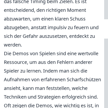
das falsche Timing beim Zielen. Es ist
entscheidend, den richtigen Moment
abzuwarten, um einen klaren Schuss
abzugeben, anstatt impulsiv zu feuern und
sich der Gefahr auszusetzen, entdeckt zu
werden.
Die Demos von Spielen sind eine wertvolle
Ressource, um aus den Fehlern anderer
Spieler zu lernen. Indem man sich die
Aufnahmen von erfahrenen Scharfschützen
ansieht, kann man feststellen, welche
Techniken und Strategien erfolgreich sind.
Oft zeigen die Demos, wie wichtig es ist, in