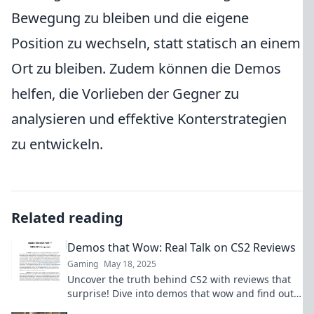
Bewegung zu bleiben und die eigene
Position zu wechseln, statt statisch an einem
Ort zu bleiben. Zudem können die Demos
helfen, die Vorlieben der Gegner zu
analysieren und effektive Konterstrategien
zu entwickeln.
Related reading
Demos that Wow: Real Talk on CS2 Reviews
Gaming
May 18, 2025
Uncover the truth behind CS2 with reviews that
surprise! Dive into demos that wow and find out
what you really need to know.