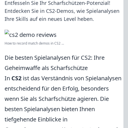
Entfesseln Sie Ihr Scharfschützen-Potenzial!
Entdecken Sie in CS2-Demos, wie Spielanalysen
Ihre Skills auf ein neues Level heben.
How to record match demos in CS2 ...
Die besten Spielanalysen für CS2: Ihre
Geheimwaffe als Scharfschütze
In
CS2
ist das Verständnis von Spielanalysen
entscheidend für den Erfolg, besonders
wenn Sie als Scharfschütze agieren. Die
besten Spielanalysen bieten Ihnen
tiefgehende Einblicke in