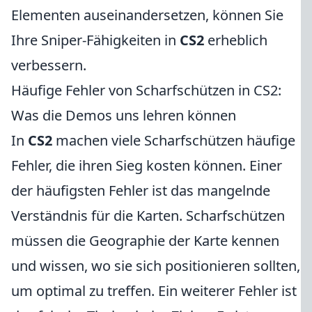
Elementen auseinandersetzen, können Sie
Ihre Sniper-Fähigkeiten in
CS2
erheblich
verbessern.
Häufige Fehler von Scharfschützen in CS2:
Was die Demos uns lehren können
In
CS2
machen viele Scharfschützen häufige
Fehler, die ihren Sieg kosten können. Einer
der häufigsten Fehler ist das mangelnde
Verständnis für die Karten. Scharfschützen
müssen die Geographie der Karte kennen
und wissen, wo sie sich positionieren sollten,
um optimal zu treffen. Ein weiterer Fehler ist