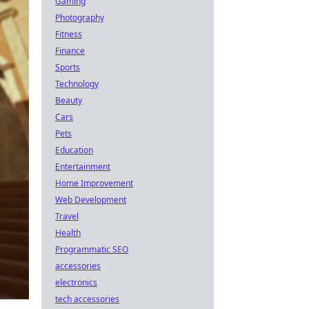
Gaming
Photography
Fitness
Finance
Sports
Technology
Beauty
Cars
Pets
Education
Entertainment
Home Improvement
Web Development
Travel
Health
Programmatic SEO
accessories
electronics
tech accessories