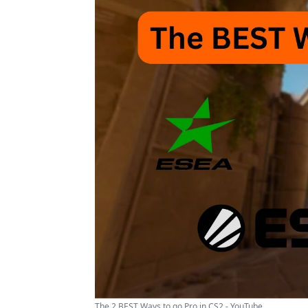
The 2 BEST Ways to go Pro in CS2 - YouTube