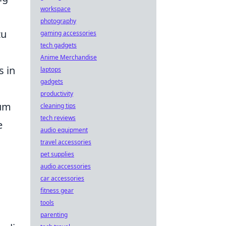
workspace
photography
zu
gaming accessories
tech gadgets
Anime Merchandise
s in
laptops
gadgets
productivity
 um
cleaning tips
tech reviews
e
audio equipment
travel accessories
pet supplies
audio accessories
car accessories
fitness gear
tools
parenting