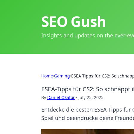
SEO Gush
Insights and updates on the ever-ev
Home
›
Gaming
›
ESEA-Tipps für CS2: So schnap
ESEA-Tipps für CS2: So schnappt 
By
Daniel Okafor
·
July 25, 2025
Entdecke die besten ESEA-Tipps für
Spiel und beeindrucke deine Freund