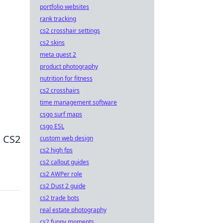
portfolio websites
rank tracking
cs2 crosshair settings
cs2 skins
meta quest 2
product photography
nutrition for fitness
cs2 crosshairs
time management software
csgo surf maps
csgo ESL
d CS2
custom web design
cs2 high fps
cs2 callout guides
cs2 AWPer role
cs2 Dust 2 guide
cs2 trade bots
real estate photography
cs2 funny moments