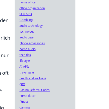
home office
office organization
SEO APIs
 den
Gambling
audio technology
technology
rlich
audio gear
phone accessories
home audio
 nur
tech tips
lifestyle
AI APIs
 oft
travel gear
health and wellness
gifts
e
Casino Referral Codes
home decor
fitness
ig
gaming