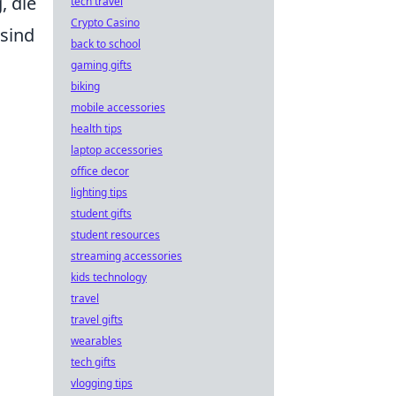
, die
tech travel
Crypto Casino
 sind
back to school
gaming gifts
biking
mobile accessories
health tips
laptop accessories
office decor
lighting tips
student gifts
student resources
streaming accessories
kids technology
travel
travel gifts
wearables
tech gifts
vlogging tips