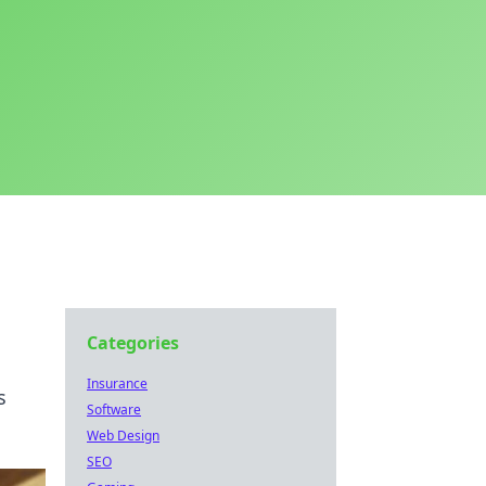
Categories
Insurance
s
Software
Web Design
SEO