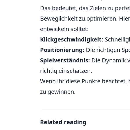
Das bedeutet, das Zielen zu perfe
Beweglichkeit zu optimieren. Hier 
entwickeln solltet:
Klickgeschwindigkeit:
Schnellig
Positionierung:
Die richtigen Spo
Spielverständnis:
Die Dynamik v
richtig einschätzen.
Wenn ihr diese Punkte beachtet, 
zu gewinnen.
Related reading