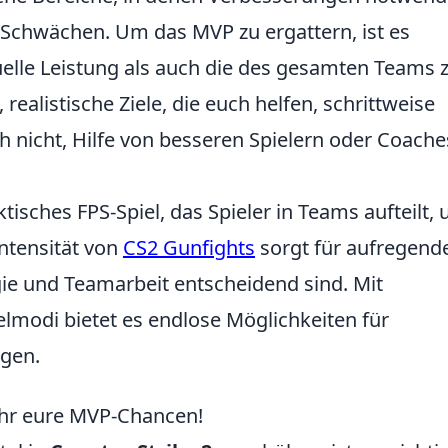
n Schwächen. Um das MVP zu ergattern, ist es
uelle Leistung als auch die des gesamten Teams 
 realistische Ziele, die euch helfen, schrittweise
nicht, Hilfe von besseren Spielern oder Coache
aktisches FPS-Spiel, das Spieler in Teams aufteilt,
ntensität von
CS2 Gunfights
sorgt für aufregend
gie und Teamarbeit entscheidend sind. Mit
elmodi bietet es endlose Möglichkeiten für
gen.
 ihr eure MVP-Chancen!