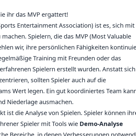
ie ihr das MVP ergattert!
ports Entertainment Association) ist es, sich mit
u machen. Spielern, die das MVP (Most Valuable
len wir, ihre persönlichen Fähigkeiten kontinuie
regelmäßige Training mit Freunden oder das
erfahrenen Spielern erstellt wurden. Anstatt sich
entrieren, sollten Spieler auch auf die
ms Wert legen. Ein gut koordiniertes Team kann
und Niederlage ausmachen.
t ist die Analyse von Spielen. Spieler können ihr
ahrener Spieler mit Tools wie
Demo-Analyse
sche Bereiche, in denen Verbesserungen notwend