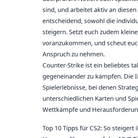
sind, und arbeitet aktiv an diese
entscheidend, sowohl die individ
steigern. Setzt euch zudem kleine,
voranzukommen, und scheut euch 
Anspruch zu nehmen.
Counter-Strike ist ein beliebtes t
gegeneinander zu kämpfen. Die I
Spielerlebnisse, bei denen Strate
unterschiedlichen Karten und Spi
Wettkämpfe und Herausforderun
Top 10 Tipps für CS2: So steigert